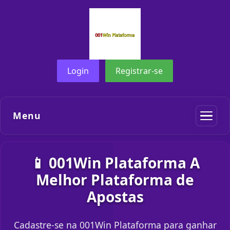
Login
Registrar-se
Menu
📱 001Win Plataforma A
Melhor Plataforma de
Apostas
Cadastre-se na 001Win Plataforma para ganhar