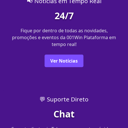
📢 Notícias em Tempo Real
24/7
Fique por dentro de todas as novidades,
promoções e eventos da 001Win Plataforma em
tempo real!
Ver Notícias
💬 Suporte Direto
Chat