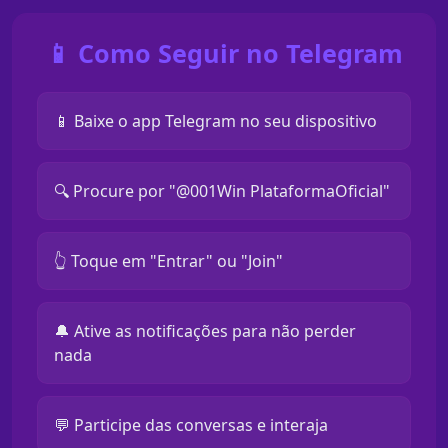
📱 Como Seguir no Telegram
📱 Baixe o app Telegram no seu dispositivo
🔍 Procure por "@001Win PlataformaOficial"
👆 Toque em "Entrar" ou "Join"
🔔 Ative as notificações para não perder
nada
💬 Participe das conversas e interaja