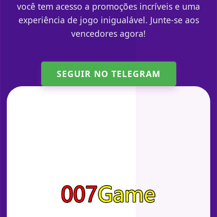
você tem acesso a promoções incríveis e uma
experiência de jogo inigualável. Junte-se aos
vencedores agora!
SEGUIR NO TELEGRAM