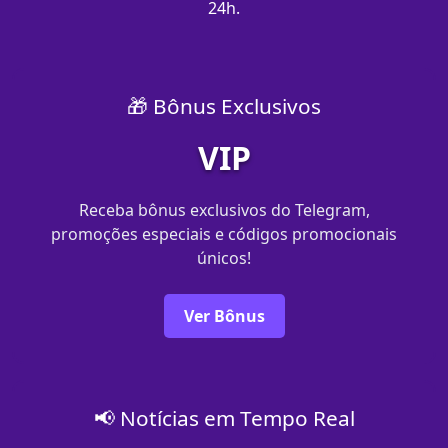
24h.
🎁 Bônus Exclusivos
VIP
Receba bônus exclusivos do Telegram,
promoções especiais e códigos promocionais
únicos!
Ver Bônus
📢 Notícias em Tempo Real