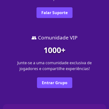
Falar Suporte
👥 Comunidade VIP
1000+
Junte-se a uma comunidade exclusiva de
jogadores e compartilhe experiências!
Entrar Grupo