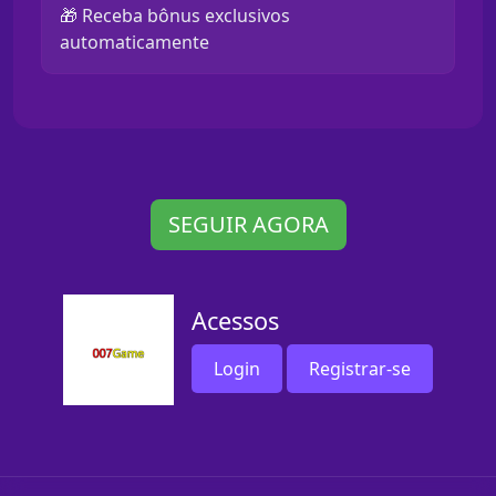
🎁 Receba bônus exclusivos
automaticamente
SEGUIR AGORA
Acessos
Login
Registrar-se