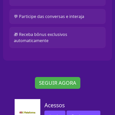
💬 Participe das conversas e interaja
🎁 Receba bônus exclusivos
automaticamente
SEGUIR AGORA
Acessos