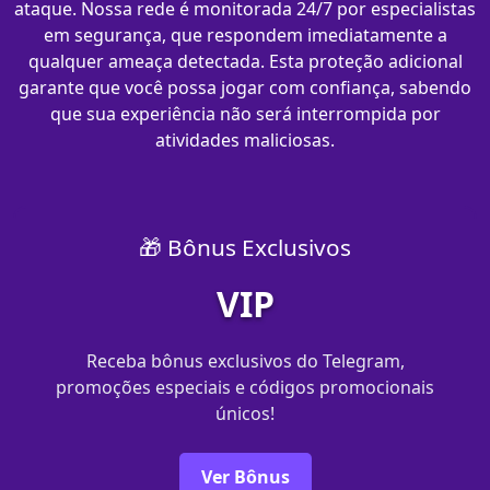
ataque. Nossa rede é monitorada 24/7 por especialistas
em segurança, que respondem imediatamente a
qualquer ameaça detectada. Esta proteção adicional
garante que você possa jogar com confiança, sabendo
que sua experiência não será interrompida por
atividades maliciosas.
🎁 Bônus Exclusivos
VIP
Receba bônus exclusivos do Telegram,
promoções especiais e códigos promocionais
únicos!
Ver Bônus