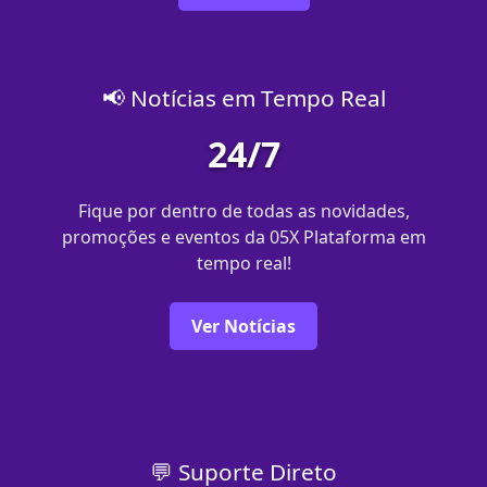
📢 Notícias em Tempo Real
24/7
Fique por dentro de todas as novidades,
promoções e eventos da 05X Plataforma em
tempo real!
Ver Notícias
💬 Suporte Direto