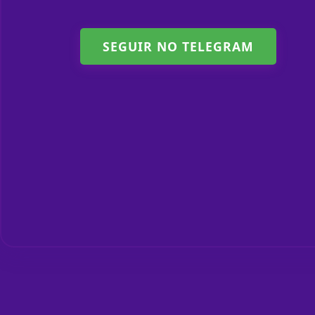
SEGUIR NO TELEGRAM