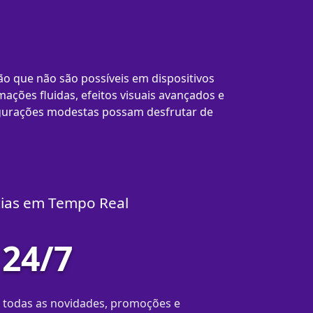
ão que não são possíveis em dispositivos
ações fluidas, efeitos visuais avançados e
igurações modestas possam desfrutar de
cias em Tempo Real
24/7
e todas as novidades, promoções e