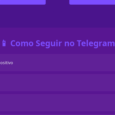
📱 Como Seguir no Telegram
ositivo