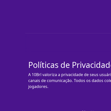
Políticas de Privacida
A 10Brl valoriza a privacidade de seus usu
canais de comunicação. Todos os dados cole
jogadores.