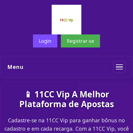
Login
Registrar-se
Menu
📱 11CC Vip A Melhor
Plataforma de Apostas
Cadastre-se na 11CC Vip para ganhar bônus no
cadastro e em cada recarga. Com a 11CC Vip, você