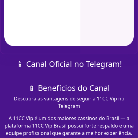
📱 Canal Oficial no Telegram!
📱 Benefícios do Canal
Descubra as vantagens de seguir a 11CC Vip no
Telegram
A 11CC Vip é um dos maiores cassinos do Brasil — a
plataforma 11CC Vip Brasil possui forte respaldo e uma
equipe profissional que garante a melhor experiência.