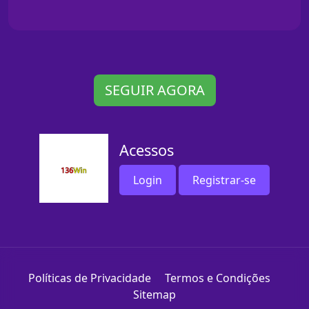
SEGUIR AGORA
Acessos
Login
Registrar-se
Políticas de Privacidade
Termos e Condições
Sitemap