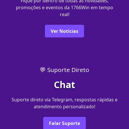
Fique por dentro de todas as novidades,
promoções e eventos da 1766Win em tempo
real!
Ver Notícias
💬 Suporte Direto
Chat
Suporte direto via Telegram, respostas rápidas e
atendimento personalizado!
Falar Suporte