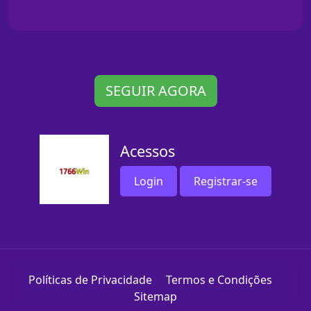
SEGUIR AGORA
Acessos
Login
Registrar-se
Políticas de Privacidade
Termos e Condições
Sitemap