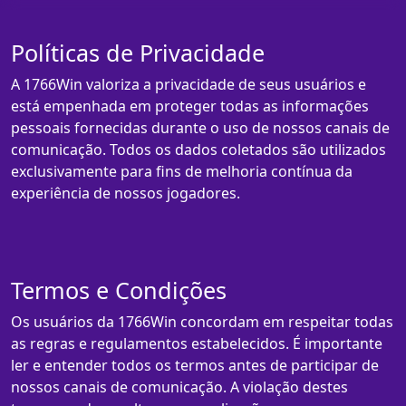
Políticas de Privacidade
A 1766Win valoriza a privacidade de seus usuários e
está empenhada em proteger todas as informações
pessoais fornecidas durante o uso de nossos canais de
comunicação. Todos os dados coletados são utilizados
exclusivamente para fins de melhoria contínua da
experiência de nossos jogadores.
Termos e Condições
Os usuários da 1766Win concordam em respeitar todas
as regras e regulamentos estabelecidos. É importante
ler e entender todos os termos antes de participar de
nossos canais de comunicação. A violação destes