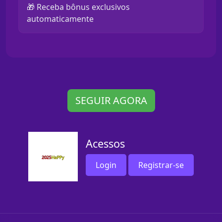
🎁 Receba bônus exclusivos
automaticamente
SEGUIR AGORA
Acessos
Login
Registrar-se