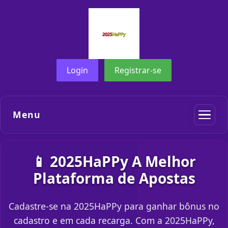
Login
Registrar-se
Menu
📱 2025HaPPy A Melhor
Plataforma de Apostas
Cadastre-se na 2025HaPPy para ganhar bônus no
cadastro e em cada recarga. Com a 2025HaPPy,