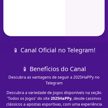
📱 Canal Oficial no Telegram!
📱 Benefícios do Canal
Descubra as vantagens de seguir a 2025HaPPy no
Telegram
Descubra a variedade de jogos disponíveis na seção
'Todos os Jogos' do site
2025HaPPy
, desde cassinos
clássicos a apostas esportivas, com uma experiência