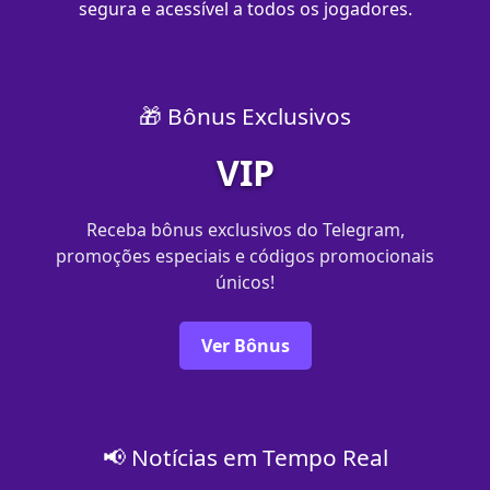
segura e acessível a todos os jogadores.
🎁 Bônus Exclusivos
VIP
Receba bônus exclusivos do Telegram,
promoções especiais e códigos promocionais
únicos!
Ver Bônus
📢 Notícias em Tempo Real