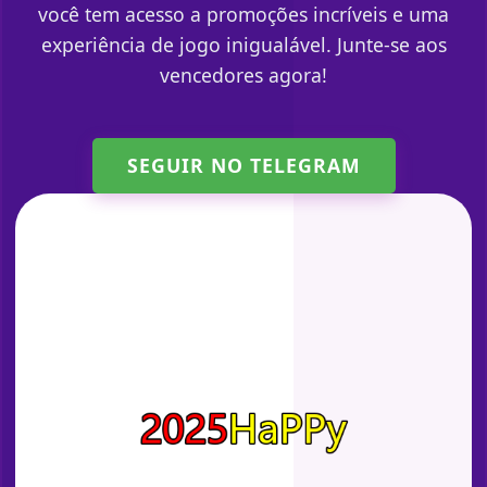
você tem acesso a promoções incríveis e uma
experiência de jogo inigualável. Junte-se aos
vencedores agora!
SEGUIR NO TELEGRAM