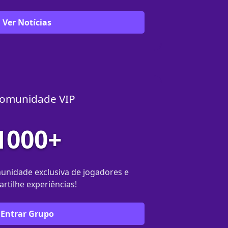
Ver Notícias
Comunidade VIP
1000+
unidade exclusiva de jogadores e
rtilhe experiências!
Entrar Grupo