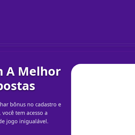
n A Melhor
postas
har bônus no cadastro e
 você tem acesso a
e jogo inigualável.