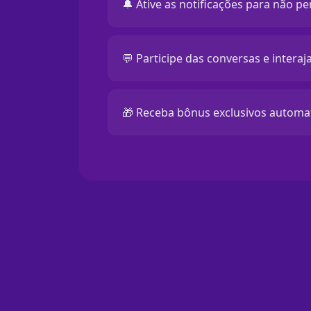
🔔 Ative as notificações para não p
💬 Participe das conversas e interaj
🎁 Receba bônus exclusivos autom