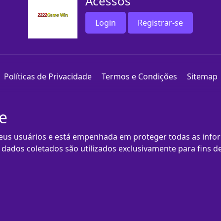
Acessos
Login
Registrar-se
Políticas de Privacidade
Termos e Condições
Sitemap
de
seus usuários e está empenhada em proteger todas as info
dados coletados são utilizados exclusivamente para fins d