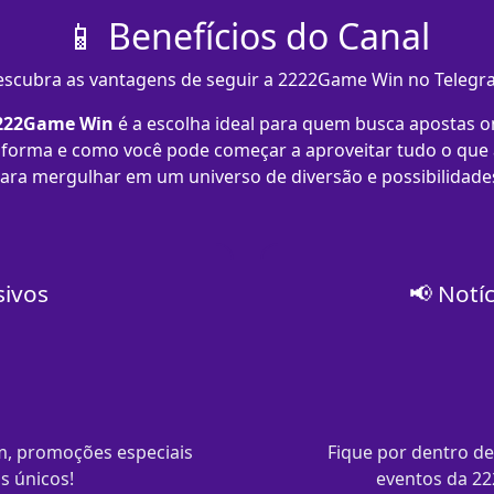
📱 Benefícios do Canal
scubra as vantagens de seguir a 2222Game Win no Teleg
222Game Win
é a escolha ideal para quem busca apostas on
taforma e como você pode começar a aproveitar tudo o que
ara mergulhar em um universo de diversão e possibilidade
sivos
📢 Notí
m, promoções especiais
Fique por dentro d
s únicos!
eventos da 2