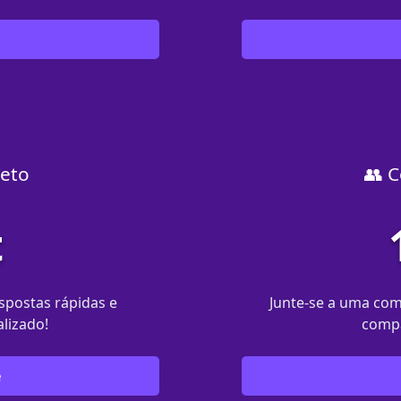
reto
👥 
t
espostas rápidas e
Junte-se a uma com
lizado!
compa
e