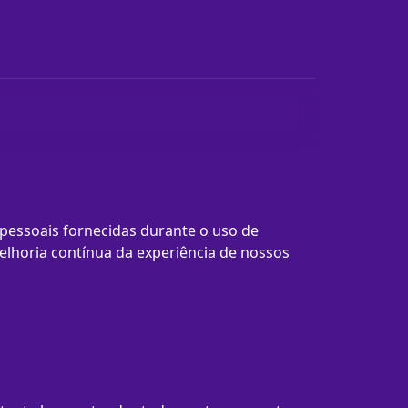
pessoais fornecidas durante o uso de
elhoria contínua da experiência de nossos