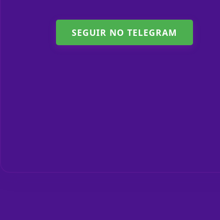
SEGUIR NO TELEGRAM