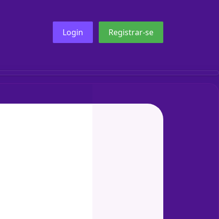
Login
Registrar-se