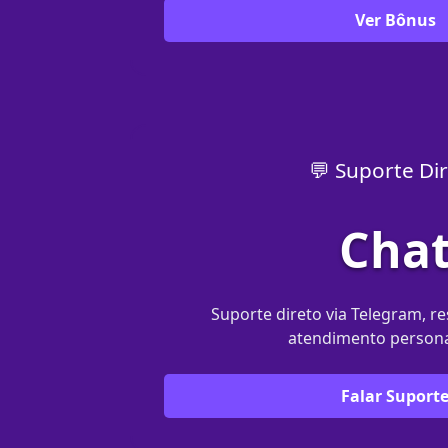
Ver Bônus
💬 Suporte Di
Cha
Suporte direto via Telegram, r
atendimento persona
Falar Suport