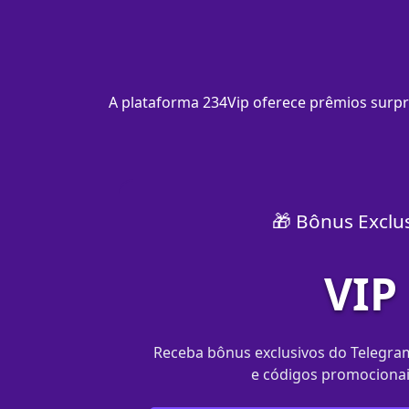
A plataforma 234Vip oferece prêmios surpre
🎁 Bônus Exclu
VIP
Receba bônus exclusivos do Telegra
e códigos promocionai