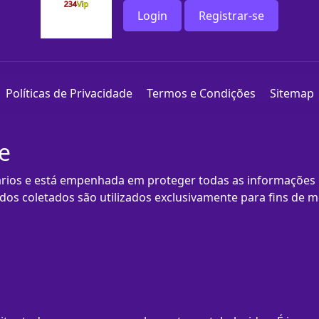
Login
Registrar-se
Políticas de Privacidade
Termos e Condições
Sitemap
de
uários e está empenhada em proteger todas as informações 
os coletados são utilizados exclusivamente para fins de m