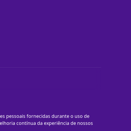
es pessoais fornecidas durante o uso de
elhoria contínua da experiência de nossos