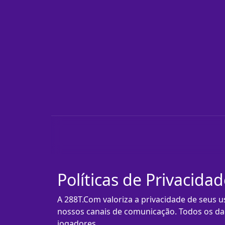
Políticas de Privacida
A 288T.Com valoriza a privacidade de seus 
nossos canais de comunicação. Todos os dad
jogadores.