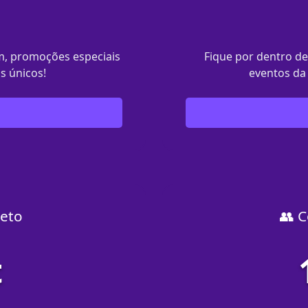
m, promoções especiais
Fique por dentro d
s únicos!
eventos da
reto
👥 
t