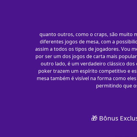
quanto outros, como o craps, são muito 
diferentes jogos de mesa, com a possibil
assim a todos os tipos de jogadores. Vou 
por ser um dos jogos de carta mais popular
outro lado, é um verdadeiro clássico dos
poker trazem um espírito competitivo e es
mesa também é visível na forma como eles
permitindo que o
🎁 Bônus Exclu