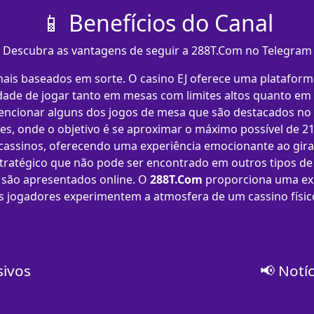
📱 Benefícios do Canal
Descubra as vantagens de seguir a 288T.Com no Telegram
mais baseados em sorte. O casino EJ oferece uma platafo
idade de jogar tanto em mesas com limites altos quanto e
mencionar alguns dos jogos de mesa que são destacados no
es, onde o objetivo é se aproximar o máximo possível de 21
 cassinos, oferecendo uma experiência emocionante ao girar 
tratégico que não pode ser encontrado em outros tipos de 
 são apresentados online. O
288T.Com
proporciona uma expe
s jogadores experimentem a atmosfera de um cassino físic
sivos
📢 Notí