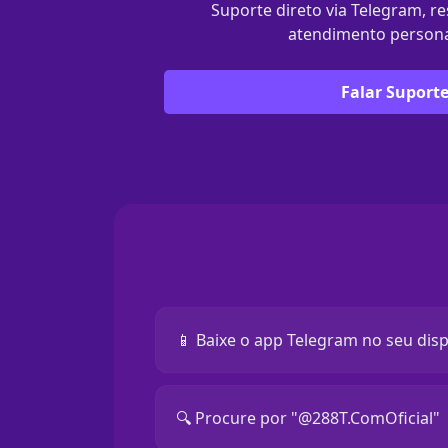
Suporte direto via Telegram, r
atendimento persona
Falar Suport
📱 Baixe o app Telegram no seu disp
🔍 Procure por "@288T.ComOficial"