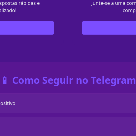
espostas rápidas e
Junte-se a uma com
lizado!
compa
e
📱 Como Seguir no Telegram
ositivo