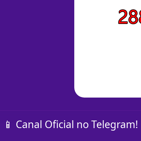
📱 Canal Oficial no Telegram!