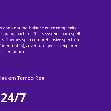
ecendo optimal balance entre complexity e
rigging, particle effects systems para spell
ents. Themes span comprehensive spectrum:
tiger motifs), adventure genres (explorer
resentation).
cias em Tempo Real
24/7