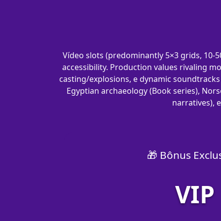
Vídeo slots (predominantly 5×3 grids, 10
accessibility. Production values rivaling m
casting/explosions, e dynamic soundtrack
Egyptian archaeology (Book series), Nors
narratives),
🎁 Bônus Exclu
VIP