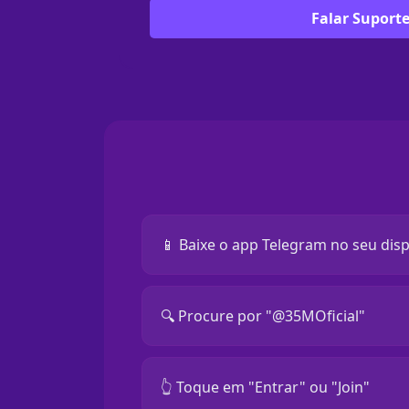
Falar Suport
📱 Baixe o app Telegram no seu disp
🔍 Procure por "@35MOficial"
👆 Toque em "Entrar" ou "Join"