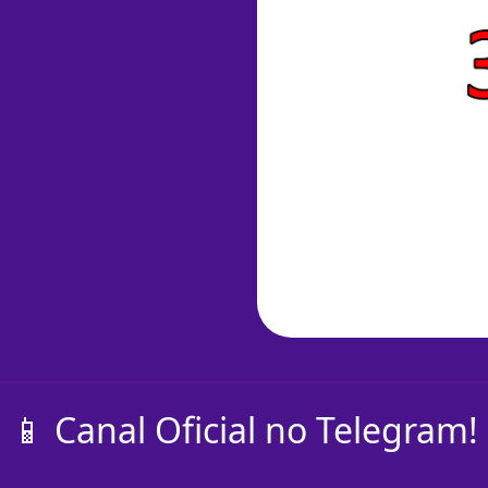
📱 Canal Oficial no Telegram!