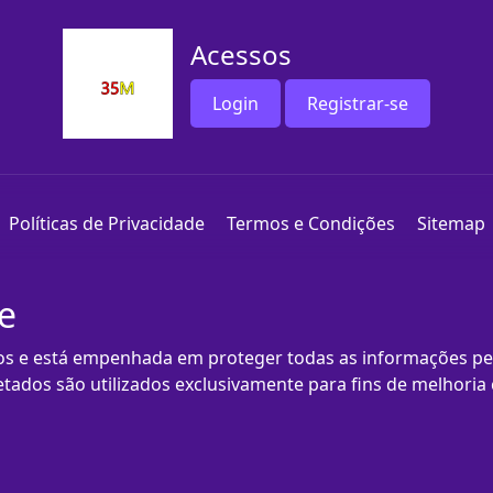
Acessos
Login
Registrar-se
Políticas de Privacidade
Termos e Condições
Sitemap
de
rios e está empenhada em proteger todas as informações pe
tados são utilizados exclusivamente para fins de melhoria