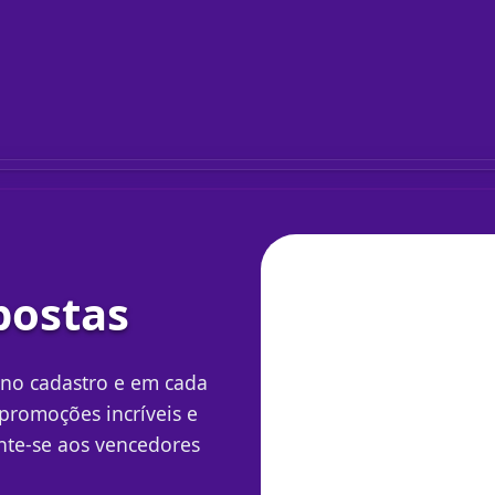
postas
no cadastro e em cada
promoções incríveis e
unte-se aos vencedores