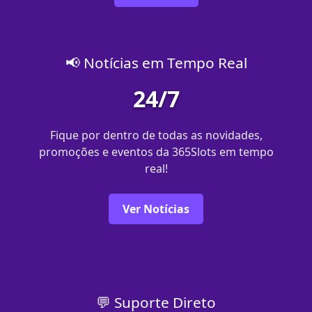
📢 Notícias em Tempo Real
24/7
Fique por dentro de todas as novidades,
promoções e eventos da 365Slots em tempo
real!
Ver Notícias
💬 Suporte Direto