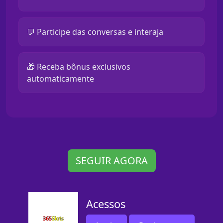
💬 Participe das conversas e interaja
🎁 Receba bônus exclusivos
automaticamente
SEGUIR AGORA
Acessos