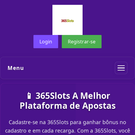
Login
Registrar-se
Menu
📱 365Slots A Melhor
Plataforma de Apostas
Cadastre-se na 365Slots para ganhar bônus no
cadastro e em cada recarga. Com a 365Slots, você