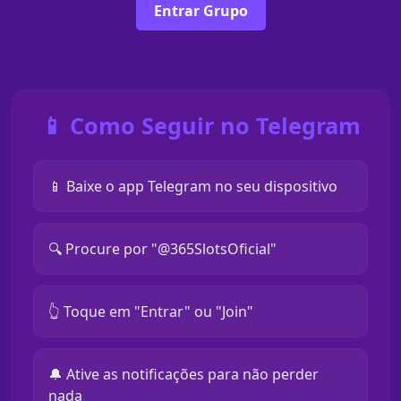
Entrar Grupo
📱 Como Seguir no Telegram
📱 Baixe o app Telegram no seu dispositivo
🔍 Procure por "@365SlotsOficial"
👆 Toque em "Entrar" ou "Join"
🔔 Ative as notificações para não perder
nada