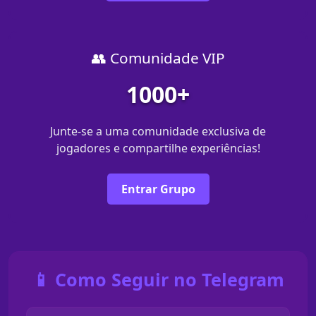
👥 Comunidade VIP
1000+
Junte-se a uma comunidade exclusiva de
jogadores e compartilhe experiências!
Entrar Grupo
📱 Como Seguir no Telegram