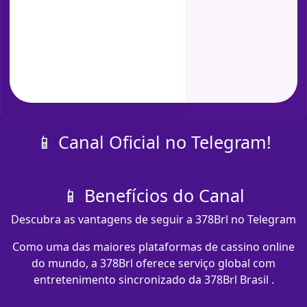
📱 Canal Oficial no Telegram!
📱 Benefícios do Canal
Descubra as vantagens de seguir a 378Brl no Telegram
Como uma das maiores plataformas de cassino online
do mundo, a 378Brl oferece serviço global com
entretenimento sincronizado da 378Brl Brasil .