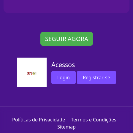
SEGUIR AGORA
Acessos
Login
Registrar-se
Políticas de Privacidade
Termos e Condições
Sitemap