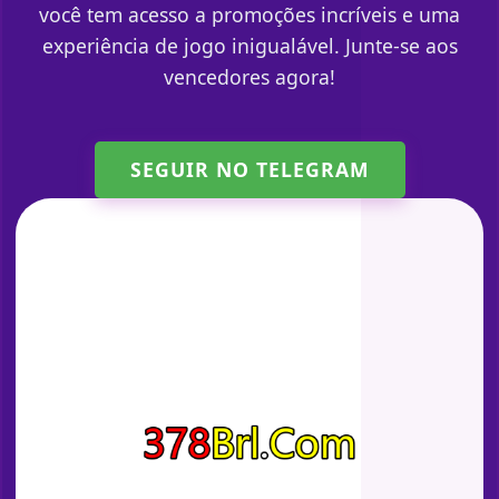
você tem acesso a promoções incríveis e uma
experiência de jogo inigualável. Junte-se aos
vencedores agora!
SEGUIR NO TELEGRAM