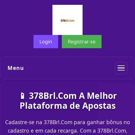
Login
Registrar-se
Menu
📱 378Brl.Com A Melhor
Plataforma de Apostas
Cadastre-se na 378Brl.Com para ganhar bônus no
cadastro e em cada recarga. Com a 378Brl.Com,