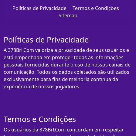
Políticas de Privacidade
Termos e Condições
Sitemap
Políticas de Privacidade
A 378Brl.Com valoriza a privacidade de seus usuários e
está empenhada em proteger todas as informações
pessoais fornecidas durante o uso de nossos canais de
comunicação. Todos os dados coletados são utilizados
exclusivamente para fins de melhoria contínua da
experiência de nossos jogadores.
Termos e Condições
Os usuários da 378Brl.Com concordam em respeitar