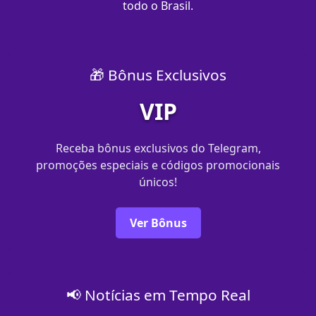
todo o Brasil.
🎁 Bônus Exclusivos
VIP
Receba bônus exclusivos do Telegram,
promoções especiais e códigos promocionais
únicos!
Ver Bônus
📢 Notícias em Tempo Real