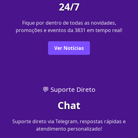
24/7
Fique por dentro de todas as novidades,
promoções e eventos da 3831 em tempo real!
Ver Notícias
💬 Suporte Direto
Chat
Suporte direto via Telegram, respostas rápidas e
atendimento personalizado!