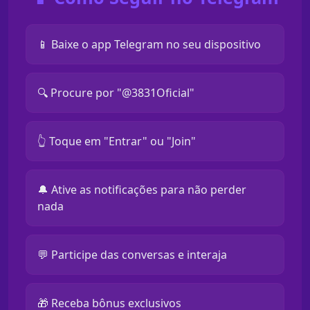
📱 Baixe o app Telegram no seu dispositivo
🔍 Procure por "@3831Oficial"
👆 Toque em "Entrar" ou "Join"
🔔 Ative as notificações para não perder
nada
💬 Participe das conversas e interaja
🎁 Receba bônus exclusivos