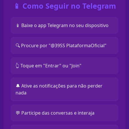
📱 Como Seguir no Telegram
📱 Baixe o app Telegram no seu dispositivo
🔍 Procure por "@39SS PlataformaOficial"
👆 Toque em "Entrar" ou "Join"
🔔 Ative as notificações para não perder
nada
💬 Participe das conversas e interaja