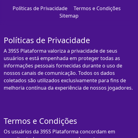
Políticas de Privacidade
Termos e Condições
Sitemap
Políticas de Privacidade
A 39SS Plataforma valoriza a privacidade de seus
usuários e está empenhada em proteger todas as
informações pessoais fornecidas durante o uso de
nossos canais de comunicação. Todos os dados
coletados são utilizados exclusivamente para fins de
melhoria contínua da experiência de nossos jogadores.
Termos e Condições
Os usuários da 39SS Plataforma concordam em