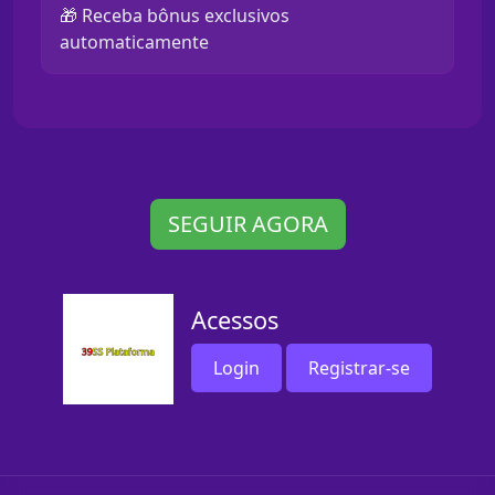
🎁 Receba bônus exclusivos
automaticamente
SEGUIR AGORA
Acessos
Login
Registrar-se