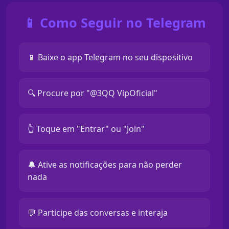
📱 Como Seguir no Telegram
📱 Baixe o app Telegram no seu dispositivo
🔍 Procure por "@3QQ VipOficial"
👆 Toque em "Entrar" ou "Join"
🔔 Ative as notificações para não perder
nada
💬 Participe das conversas e interaja