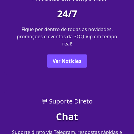
24/7
Fique por dentro de todas as novidades,
promoções e eventos da 3QQ Vip em tempo
real!
Ver Notícias
💬 Suporte Direto
Chat
Suporte direto via Telegram, respostas rápidas e