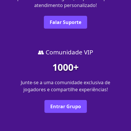
atendimento personalizado!
Falar Suporte
👥 Comunidade VIP
1000+
Junte-se a uma comunidade exclusiva de
jogadores e compartilhe experiências!
Entrar Grupo