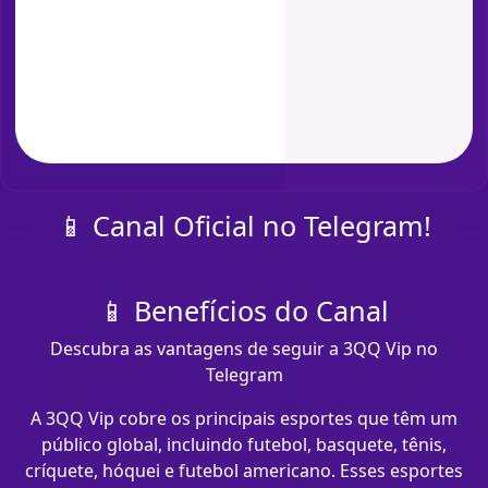
📱 Canal Oficial no Telegram!
📱 Benefícios do Canal
Descubra as vantagens de seguir a 3QQ Vip no
Telegram
A 3QQ Vip cobre os principais esportes que têm um
público global, incluindo futebol, basquete, tênis,
críquete, hóquei e futebol americano. Esses esportes