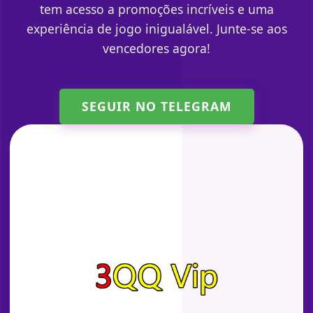
tem acesso a promoções incríveis e uma
experiência de jogo inigualável. Junte-se aos
vencedores agora!
SEGUIR NO TELEGRAM