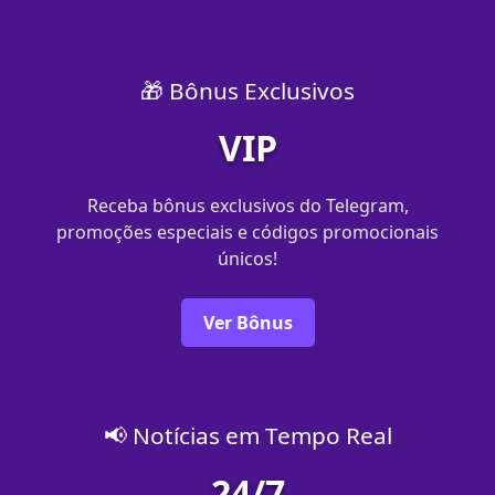
🎁 Bônus Exclusivos
VIP
Receba bônus exclusivos do Telegram,
promoções especiais e códigos promocionais
únicos!
Ver Bônus
📢 Notícias em Tempo Real
24/7