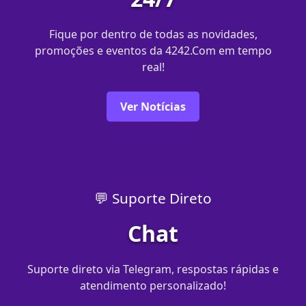
Fique por dentro de todas as novidades,
promoções e eventos da 4242.Com em tempo
real!
Ver Notícias
💬 Suporte Direto
Chat
Suporte direto via Telegram, respostas rápidas e
atendimento personalizado!