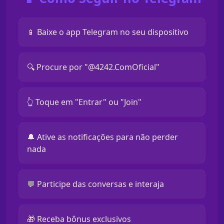
📱 Baixe o app Telegram no seu dispositivo
🔍 Procure por "@4242.ComOficial"
👆 Toque em "Entrar" ou "Join"
🔔 Ative as notificações para não perder
nada
💬 Participe das conversas e interaja
🎁 Receba bônus exclusivos