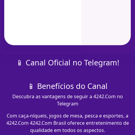
📱 Canal Oficial no Telegram!
📱 Benefícios do Canal
Descubra as vantagens de seguir a 4242.Com no
Telegram
Com caça-níqueis, jogos de mesa, pesca e esportes, a
4242.Com 4242.Com Brasil oferece entretenimento de
qualidade em todos os aspectos.