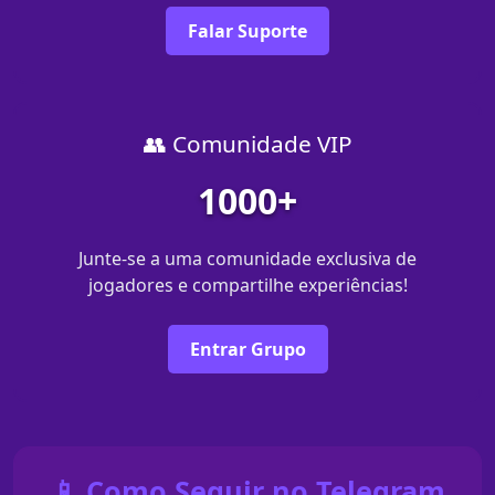
Falar Suporte
👥 Comunidade VIP
1000+
Junte-se a uma comunidade exclusiva de
jogadores e compartilhe experiências!
Entrar Grupo
📱 Como Seguir no Telegram