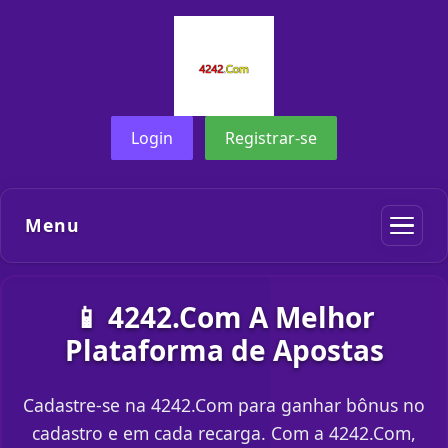
Login
Registrar-se
Menu
📱 4242.Com A Melhor
Plataforma de Apostas
Cadastre-se na 4242.Com para ganhar bônus no
cadastro e em cada recarga. Com a 4242.Com,