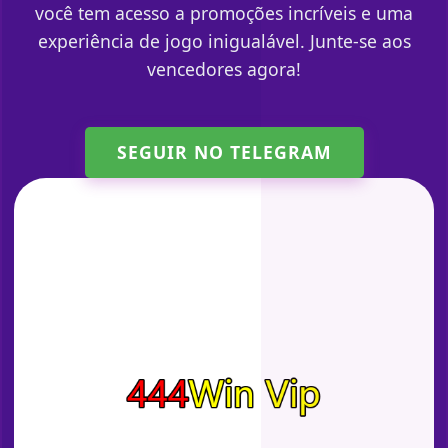
você tem acesso a promoções incríveis e uma
experiência de jogo inigualável. Junte-se aos
vencedores agora!
SEGUIR NO TELEGRAM