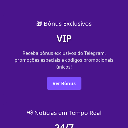
🎁 Bônus Exclusivos
VIP
Receba bônus exclusivos do Telegram,
promoções especiais e códigos promocionais
únicos!
Ver Bônus
📢 Notícias em Tempo Real
24/7