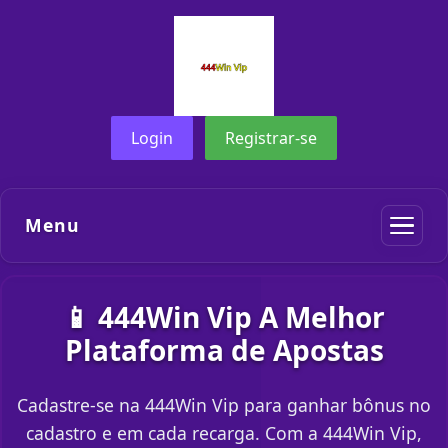
Login
Registrar-se
Menu
📱 444Win Vip A Melhor
Plataforma de Apostas
Cadastre-se na 444Win Vip para ganhar bônus no
cadastro e em cada recarga. Com a 444Win Vip,