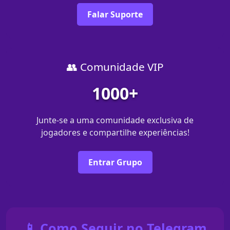
Falar Suporte
👥 Comunidade VIP
1000+
Junte-se a uma comunidade exclusiva de
jogadores e compartilhe experiências!
Entrar Grupo
📱 Como Seguir no Telegram