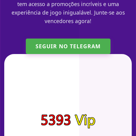
tem acesso a promoções incríveis e uma
experiência de jogo inigualável. Junte-se aos
vencedores agora!
SEGUIR NO TELEGRAM