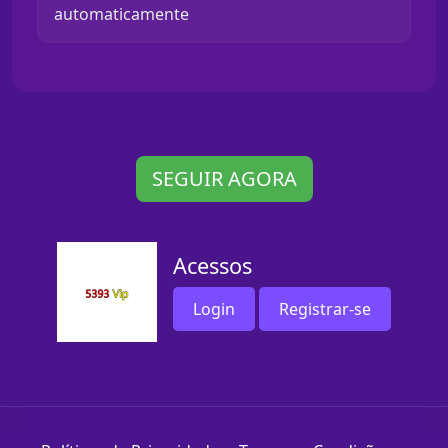
automaticamente
SEGUIR AGORA
Acessos
Login
Registrar-se