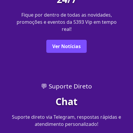
Fique por dentro de todas as novidades,
promoções e eventos da 5393 Vip em tempo
real!
Ver Notícias
💬 Suporte Direto
Chat
Suporte direto via Telegram, respostas rápidas e
atendimento personalizado!