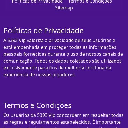
Políticas de Privacidade
Termos e Condições
Sitemap
Políticas de Privacidade
A 5393 Vip valoriza a privacidade de seus usuários e
está empenhada em proteger todas as informações
pessoais fornecidas durante o uso de nossos canais de
comunicação. Todos os dados coletados são utilizados
exclusivamente para fins de melhoria contínua da
experiência de nossos jogadores.
Termos e Condições
Os usuários da 5393 Vip concordam em respeitar todas
as regras e regulamentos estabelecidos. É importante