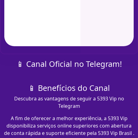
📱 Canal Oficial no Telegram!
📱 Benefícios do Canal
Descubra as vantagens de seguir a 5393 Vip no
Telegram
A fim de oferecer a melhor experiência, a 5393 Vip
disponibiliza serviços online superiores com abertura
de conta rápida e suporte eficiente pela 5393 Vip Brasil .