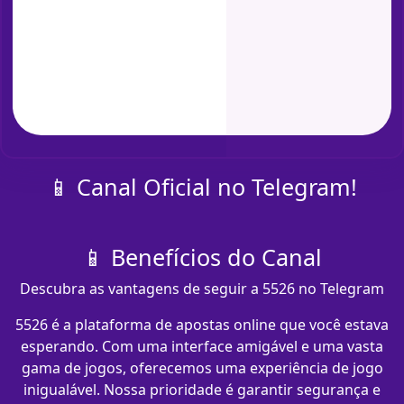
📱 Canal Oficial no Telegram!
📱 Benefícios do Canal
Descubra as vantagens de seguir a 5526 no Telegram
5526 é a plataforma de apostas online que você estava
esperando. Com uma interface amigável e uma vasta
gama de jogos, oferecemos uma experiência de jogo
inigualável. Nossa prioridade é garantir segurança e