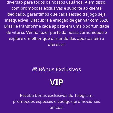
diversão para todos os nossos usuários. Além disso,
com promoções exclusivas e suporte ao cliente
dedicado, garantimos que cada sessão de jogo seja
inesquecível. Descubra a emoção de ganhar com 5526
Brasil e transforme cada aposta em uma oportunidade
de vitória. Venha fazer parte da nossa comunidade e
explore o melhor que o mundo das apostas tem a
oferecer!
🎁 Bônus Exclusivos
VIP
Receba bônus exclusivos do Telegram,
promoções especiais e códigos promocionais
únicos!