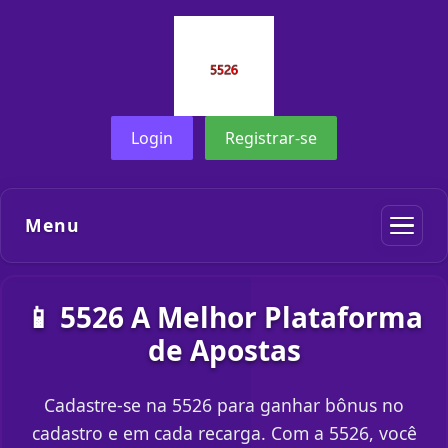
Login
Registrar-se
Menu
📱 5526 A Melhor Plataforma
de Apostas
Cadastre-se na 5526 para ganhar bônus no
cadastro e em cada recarga. Com a 5526, você