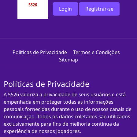
Login
Registrar-se
Políticas de Privacidade
Termos e Condições
Sitemap
Políticas de Privacidade
A 5526 valoriza a privacidade de seus usuários e está
empenhada em proteger todas as informações
pessoais fornecidas durante o uso de nossos canais de
comunicação. Todos os dados coletados são utilizados
exclusivamente para fins de melhoria contínua da
experiência de nossos jogadores.