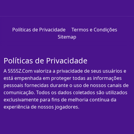
Políticas de Privacidade
Termos e Condições
Sitemap
Políticas de Privacidade
A 5555Z.Com valoriza a privacidade de seus usuários e
está empenhada em proteger todas as informações
pessoais fornecidas durante o uso de nossos canais de
comunicação. Todos os dados coletados são utilizados
exclusivamente para fins de melhoria contínua da
experiência de nossos jogadores.