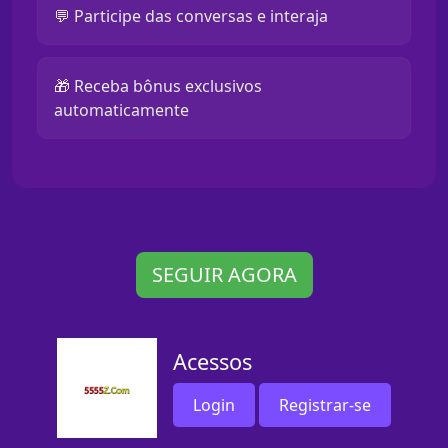
💬 Participe das conversas e interaja
🎁 Receba bônus exclusivos
automaticamente
SEGUIR AGORA
Acessos
Login
Registrar-se