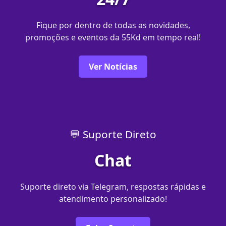
Fique por dentro de todas as novidades,
promoções e eventos da 55Kd em tempo real!
Ver Notícias
💬 Suporte Direto
Chat
Suporte direto via Telegram, respostas rápidas e
atendimento personalizado!