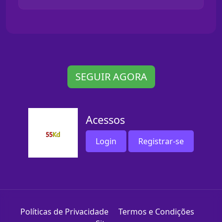
SEGUIR AGORA
Acessos
Login
Registrar-se
Políticas de Privacidade
Termos e Condições