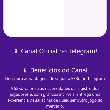
📱 Canal Oficial no Telegram!
📱 Benefícios do Canal
Descubra as vantagens de seguir a 55Kd no Telegram
A 55Kd valoriza as necessidades de registro dos
jogadores e, com gráficos incríveis, entrega uma
experiência visual acima de qualquer outro jogo do
mercado.