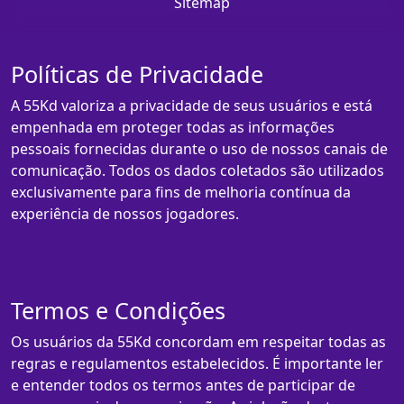
Sitemap
Políticas de Privacidade
A 55Kd valoriza a privacidade de seus usuários e está
empenhada em proteger todas as informações
pessoais fornecidas durante o uso de nossos canais de
comunicação. Todos os dados coletados são utilizados
exclusivamente para fins de melhoria contínua da
experiência de nossos jogadores.
Termos e Condições
Os usuários da 55Kd concordam em respeitar todas as
regras e regulamentos estabelecidos. É importante ler
e entender todos os termos antes de participar de