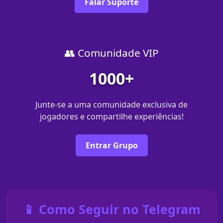
Falar Suporte
👥 Comunidade VIP
1000+
Junte-se a uma comunidade exclusiva de
jogadores e compartilhe experiências!
Entrar Grupo
📱 Como Seguir no Telegram