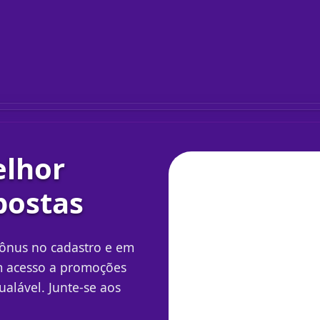
elhor
postas
ônus no cadastro e em
m acesso a promoções
ualável. Junte-se aos