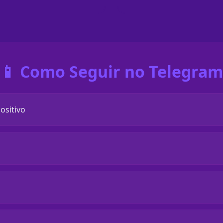
📱 Como Seguir no Telegram
ositivo