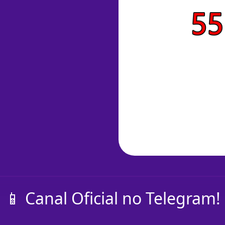
📱 Canal Oficial no Telegram!