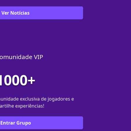
Ver Notícias
Comunidade VIP
1000+
unidade exclusiva de jogadores e
rtilhe experiências!
Entrar Grupo