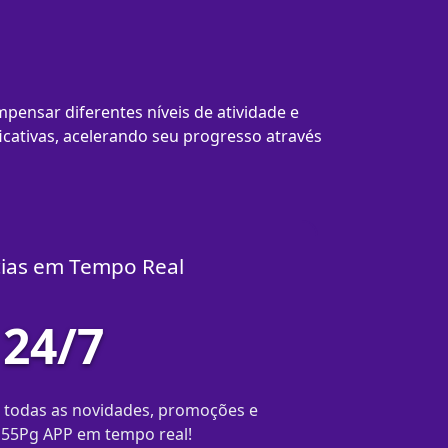
pensar diferentes níveis de atividade e
cativas, acelerando seu progresso através
cias em Tempo Real
24/7
e todas as novidades, promoções e
 55Pg APP em tempo real!