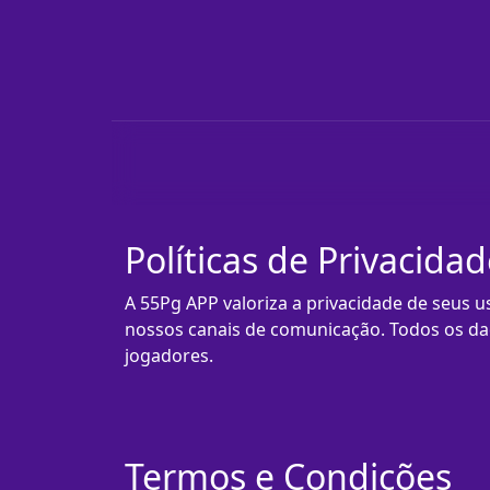
Políticas de Privacida
A 55Pg APP valoriza a privacidade de seus 
nossos canais de comunicação. Todos os dad
jogadores.
Termos e Condições