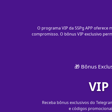
O programa VIP da 55Pg APP oferece múl
compromisso. O bônus VIP exclusivo permi
🎁 Bônus Exclu
VIP
Receba bônus exclusivos do Telegra
e códigos promocionai