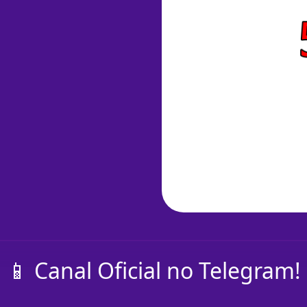
📱 Canal Oficial no Telegram!