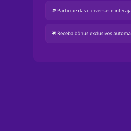
💬 Participe das conversas e interaj
🎁 Receba bônus exclusivos autom