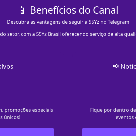
📱 Benefícios do Canal
Descubra as vantagens de seguir a 55Yz no Telegram
 do setor, com a 55Yz Brasil oferecendo serviço de alta qua
sivos
📢 Notí
m, promoções especiais
Fique por dentro d
s únicos!
eventos 