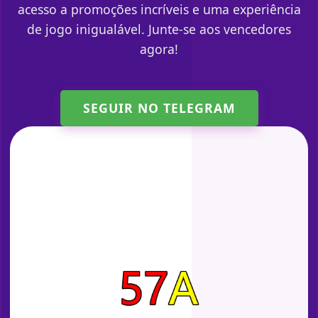
acesso a promoções incríveis e uma experiência
de jogo inigualável. Junte-se aos vencedores
agora!
SEGUIR NO TELEGRAM