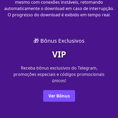
mesmo com conexões instáveis, retomando
automaticamente o download em caso de interrupção.
O progresso do download é exibido em tempo real.
🎁 Bônus Exclusivos
VIP
Receba bônus exclusivos do Telegram,
promoções especiais e códigos promocionais
únicos!
Ver Bônus