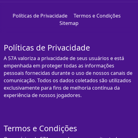
Políticas de Privacidade
Termos e Condições
Sitemap
Políticas de Privacidade
A 57A valoriza a privacidade de seus usuários e está
empenhada em proteger todas as informações
pessoais fornecidas durante o uso de nossos canais de
comunicação. Todos os dados coletados são utilizados
exclusivamente para fins de melhoria contínua da
experiência de nossos jogadores.
Termos e Condições