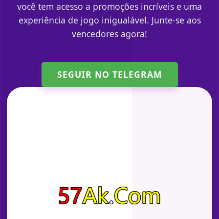
você tem acesso a promoções incríveis e uma
experiência de jogo inigualável. Junte-se aos
vencedores agora!
SEGUIR NO TELEGRAM