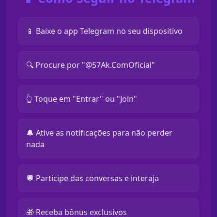
📱 Baixe o app Telegram no seu dispositivo
🔍 Procure por "@57Ak.ComOficial"
👆 Toque em "Entrar" ou "Join"
🔔 Ative as notificações para não perder
nada
💬 Participe das conversas e interaja
🎁 Receba bônus exclusivos