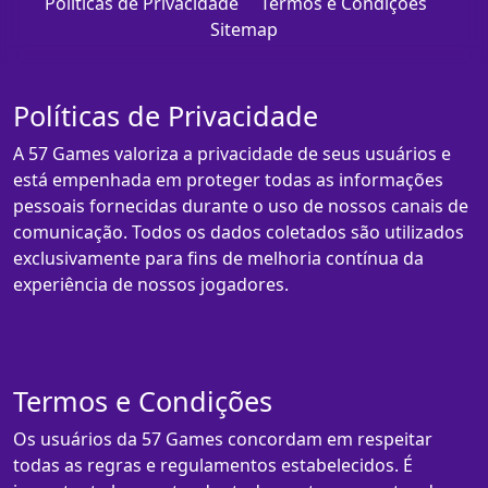
Políticas de Privacidade
Termos e Condições
Sitemap
Políticas de Privacidade
A 57 Games valoriza a privacidade de seus usuários e
está empenhada em proteger todas as informações
pessoais fornecidas durante o uso de nossos canais de
comunicação. Todos os dados coletados são utilizados
exclusivamente para fins de melhoria contínua da
experiência de nossos jogadores.
Termos e Condições
Os usuários da 57 Games concordam em respeitar
todas as regras e regulamentos estabelecidos. É