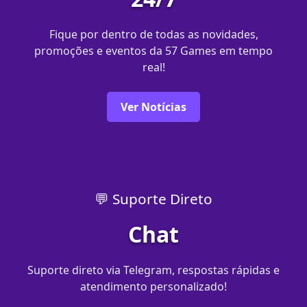
Fique por dentro de todas as novidades,
promoções e eventos da 57 Games em tempo
real!
Ver Notícias
💬 Suporte Direto
Chat
Suporte direto via Telegram, respostas rápidas e
atendimento personalizado!