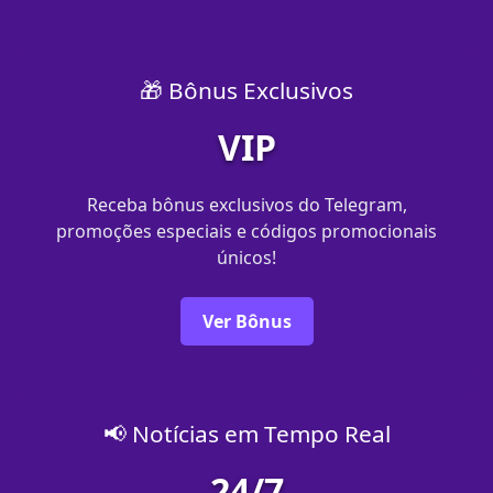
🎁 Bônus Exclusivos
VIP
Receba bônus exclusivos do Telegram,
promoções especiais e códigos promocionais
únicos!
Ver Bônus
📢 Notícias em Tempo Real
24/7