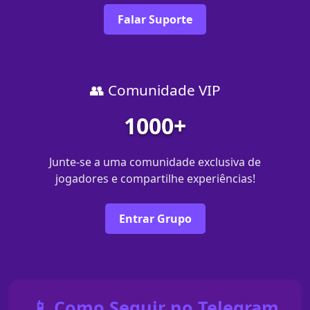
Falar Suporte
👥 Comunidade VIP
1000+
Junte-se a uma comunidade exclusiva de
jogadores e compartilhe experiências!
Entrar Grupo
📱 Como Seguir no Telegram