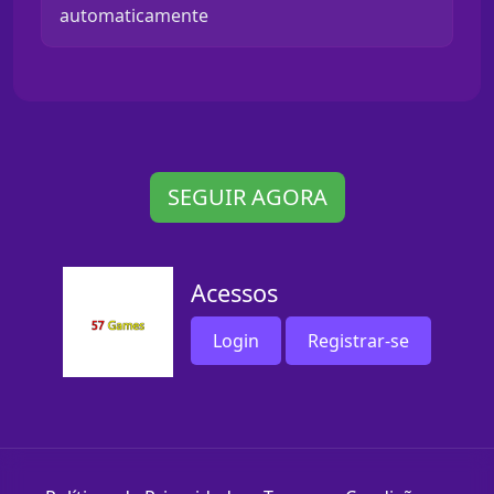
automaticamente
SEGUIR AGORA
Acessos
Login
Registrar-se