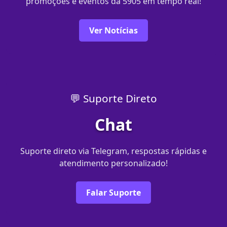
promoções e eventos da 5905 em tempo real!
Ver Notícias
💬 Suporte Direto
Chat
Suporte direto via Telegram, respostas rápidas e
atendimento personalizado!
Falar Suporte