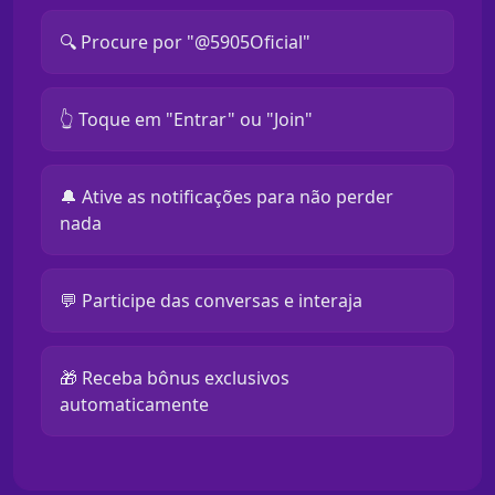
🔍 Procure por "@5905Oficial"
👆 Toque em "Entrar" ou "Join"
🔔 Ative as notificações para não perder
nada
💬 Participe das conversas e interaja
🎁 Receba bônus exclusivos
automaticamente