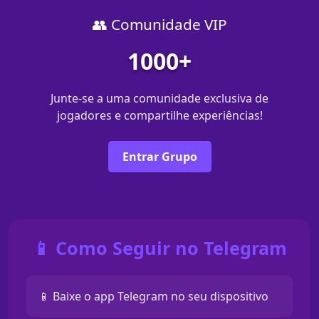
👥 Comunidade VIP
1000+
Junte-se a uma comunidade exclusiva de
jogadores e compartilhe experiências!
Entrar Grupo
📱 Como Seguir no Telegram
📱 Baixe o app Telegram no seu dispositivo