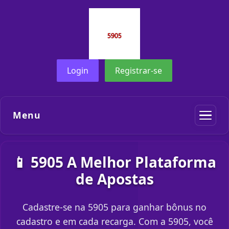
Login
Registrar-se
Menu
📱 5905 A Melhor Plataforma
de Apostas
Cadastre-se na 5905 para ganhar bônus no
cadastro e em cada recarga. Com a 5905, você