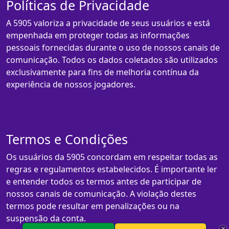
Políticas de Privacidade
A 5905 valoriza a privacidade de seus usuários e está
empenhada em proteger todas as informações
pessoais fornecidas durante o uso de nossos canais de
comunicação. Todos os dados coletados são utilizados
exclusivamente para fins de melhoria contínua da
experiência de nossos jogadores.
Termos e Condições
Os usuários da 5905 concordam em respeitar todas as
regras e regulamentos estabelecidos. É importante ler
e entender todos os termos antes de participar de
nossos canais de comunicação. A violação destes
termos pode resultar em penalizações ou na
suspensão da conta.