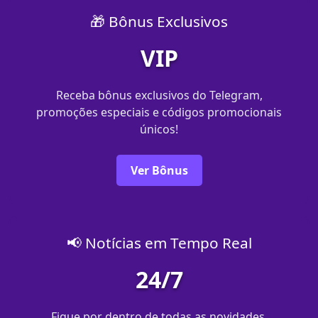
🎁 Bônus Exclusivos
VIP
Receba bônus exclusivos do Telegram,
promoções especiais e códigos promocionais
únicos!
Ver Bônus
📢 Notícias em Tempo Real
24/7
Fique por dentro de todas as novidades,