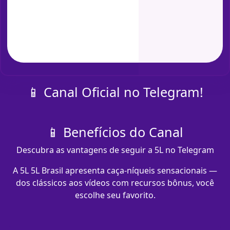
📱 Canal Oficial no Telegram!
📱 Benefícios do Canal
Descubra as vantagens de seguir a 5L no Telegram
A 5L 5L Brasil apresenta caça-níqueis sensacionais —
dos clássicos aos vídeos com recursos bônus, você
escolhe seu favorito.