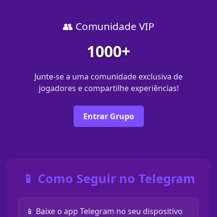
👥 Comunidade VIP
1000+
Junte-se a uma comunidade exclusiva de
jogadores e compartilhe experiências!
Entrar Grupo
📱 Como Seguir no Telegram
📱 Baixe o app Telegram no seu dispositivo