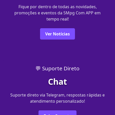
Fique por dentro de todas as novidades,
promoções e eventos da 5Mpg Com APP em
tempo real!
Ver Notícias
💬 Suporte Direto
Chat
Suporte direto via Telegram, respostas rápidas e
atendimento personalizado!