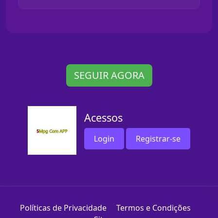
SEGUIR AGORA
Acessos
Login
Registrar-se
Políticas de Privacidade
Termos e Condições