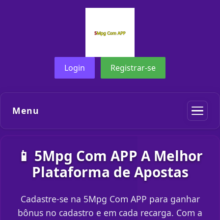
Login
Registrar-se
Menu
📱 5Mpg Com APP A Melhor
Plataforma de Apostas
Cadastre-se na 5Mpg Com APP para ganhar
bônus no cadastro e em cada recarga. Com a