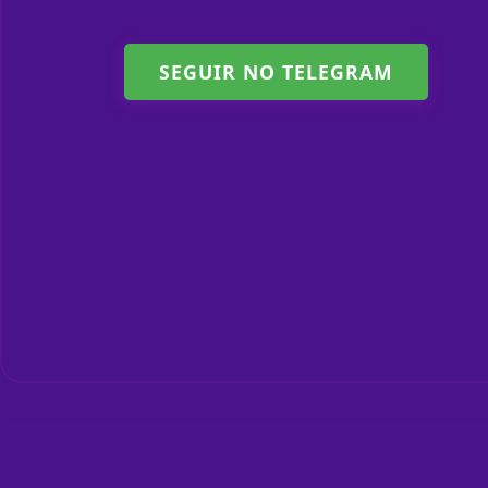
SEGUIR NO TELEGRAM