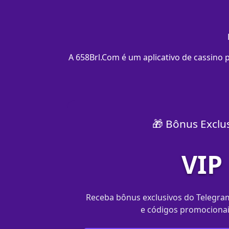
A 658Brl.Com é um aplicativo de cassino 
🎁 Bônus Exclu
VIP
Receba bônus exclusivos do Telegra
e códigos promocionai