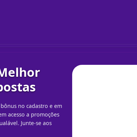
 Melhor
postas
 bônus no cadastro e em
tem acesso a promoções
ualável. Junte-se aos