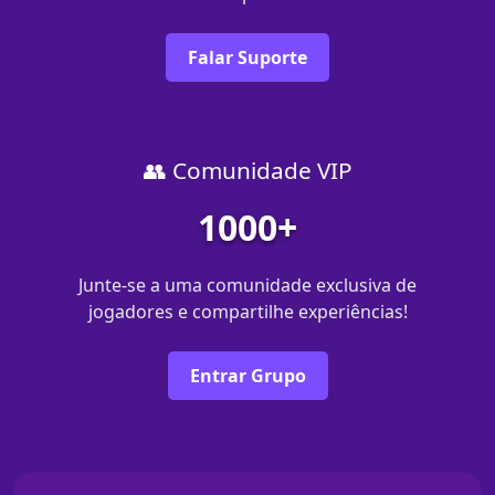
Falar Suporte
👥 Comunidade VIP
1000+
Junte-se a uma comunidade exclusiva de
jogadores e compartilhe experiências!
Entrar Grupo