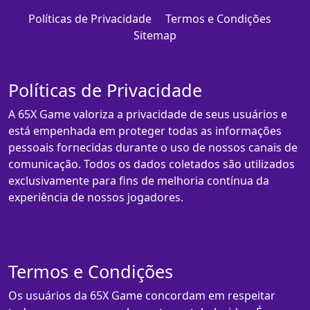
Políticas de Privacidade
Termos e Condições
Sitemap
Políticas de Privacidade
A 65X Game valoriza a privacidade de seus usuários e
está empenhada em proteger todas as informações
pessoais fornecidas durante o uso de nossos canais de
comunicação. Todos os dados coletados são utilizados
exclusivamente para fins de melhoria contínua da
experiência de nossos jogadores.
Termos e Condições
Os usuários da 65X Game concordam em respeitar