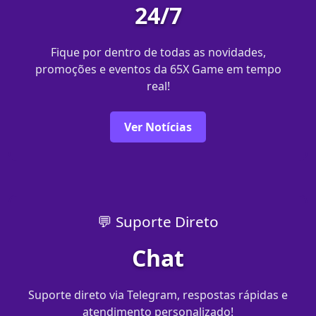
24/7
Fique por dentro de todas as novidades,
promoções e eventos da 65X Game em tempo
real!
Ver Notícias
💬 Suporte Direto
Chat
Suporte direto via Telegram, respostas rápidas e
atendimento personalizado!