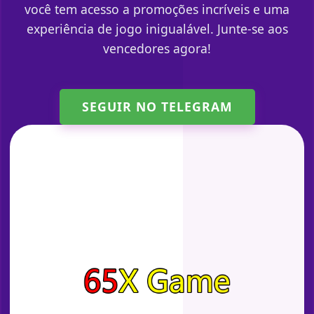
você tem acesso a promoções incríveis e uma
experiência de jogo inigualável. Junte-se aos
vencedores agora!
SEGUIR NO TELEGRAM