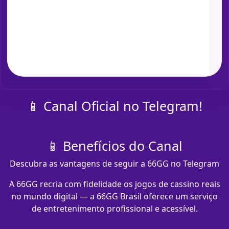
📱 Canal Oficial no Telegram!
📱 Benefícios do Canal
Descubra as vantagens de seguir a 66GG no Telegram
A 66GG recria com fidelidade os jogos de cassino reais
no mundo digital — a 66GG Brasil oferece um serviço
de entretenimento profissional e acessível.