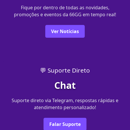
Fique por dentro de todas as novidades,
promoções e eventos da 66GG em tempo real!
Ver Notícias
💬 Suporte Direto
Chat
Suporte direto via Telegram, respostas rápidas e
atendimento personalizado!
Falar Suporte