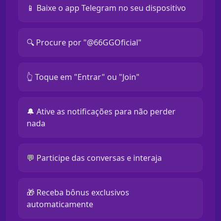
📱 Baixe o app Telegram no seu dispositivo
🔍 Procure por "@66GGOficial"
👆 Toque em "Entrar" ou "Join"
🔔 Ative as notificações para não perder
nada
💬 Participe das conversas e interaja
🎁 Receba bônus exclusivos
automaticamente