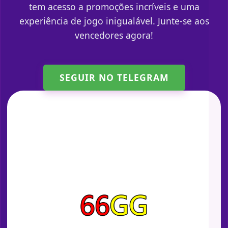
tem acesso a promoções incríveis e uma
experiência de jogo inigualável. Junte-se aos
vencedores agora!
SEGUIR NO TELEGRAM