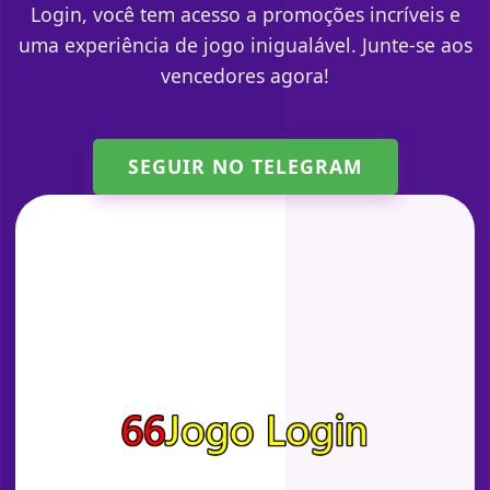
Login, você tem acesso a promoções incríveis e
uma experiência de jogo inigualável. Junte-se aos
vencedores agora!
SEGUIR NO TELEGRAM