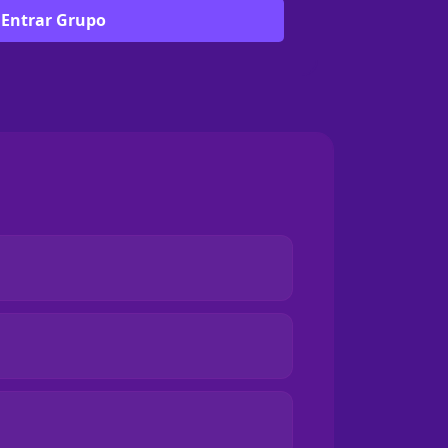
Entrar Grupo