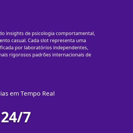
do insights de psicologia comportamental,
ento casual. Cada slot representa uma
ificada por laboratórios independentes,
is rigorosos padrões internacionais de
cias em Tempo Real
24/7