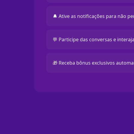
🔔 Ative as notificações para não p
💬 Participe das conversas e interaj
🎁 Receba bônus exclusivos autom