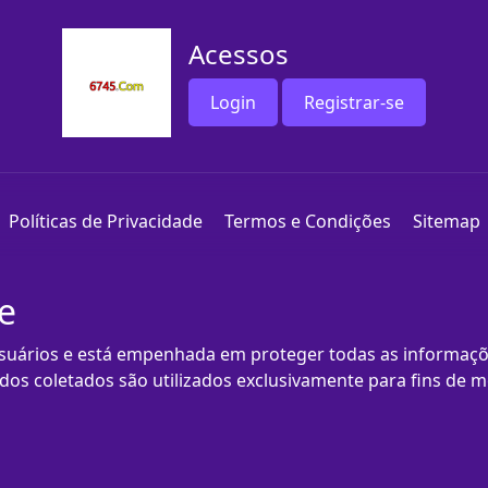
Acessos
Login
Registrar-se
Políticas de Privacidade
Termos e Condições
Sitemap
de
usuários e está empenhada em proteger todas as informaçõ
os coletados são utilizados exclusivamente para fins de m