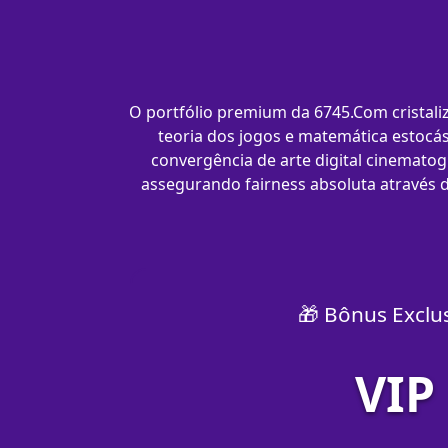
O portfólio premium da 6745.Com cristali
teoria dos jogos e matemática estocá
convergência de arte digital cinematog
assegurando fairness absoluta através
🎁 Bônus Exclu
VIP