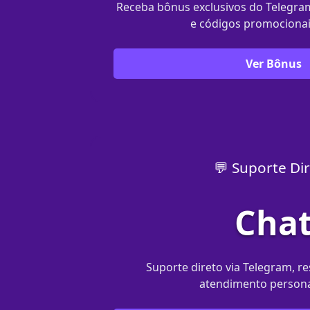
Receba bônus exclusivos do Telegra
e códigos promocionai
Ver Bônus
💬 Suporte Di
Cha
Suporte direto via Telegram, r
atendimento persona