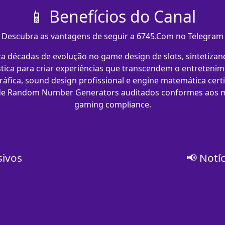
📱 Benefícios do Canal
Descubra as vantagens de seguir a 6745.Com no Telegram
za décadas de evolução no game design de slots, sintetizan
stica para criar experiências que transcendem o entretenim
ráfica, sound design profissional e engine matemática cert
 de Random Number Generators auditados conformes aos ma
gaming compliance.
sivos
📢 Notí