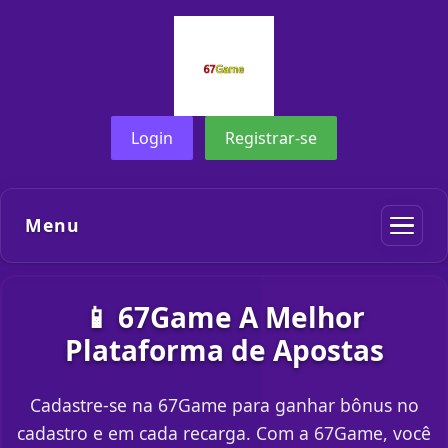
Login
Registrar-se
Menu
📱 67Game A Melhor
Plataforma de Apostas
Cadastre-se na 67Game para ganhar bônus no
cadastro e em cada recarga. Com a 67Game, você