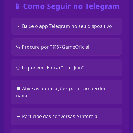
📱 Como Seguir no Telegram
📱 Baixe o app Telegram no seu dispositivo
🔍 Procure por "@67GameOficial"
👆 Toque em "Entrar" ou "Join"
🔔 Ative as notificações para não perder
nada
💬 Participe das conversas e interaja