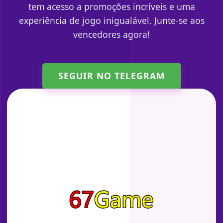
tem acesso a promoções incríveis e uma
experiência de jogo inigualável. Junte-se aos
vencedores agora!
SEGUIR NO TELEGRAM