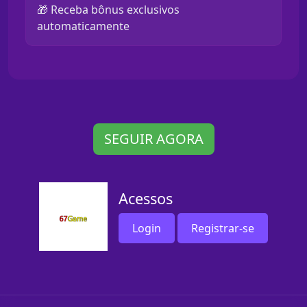
🎁 Receba bônus exclusivos
automaticamente
SEGUIR AGORA
Acessos
Login
Registrar-se