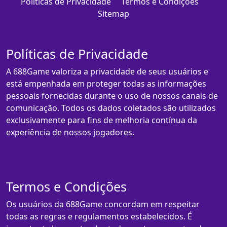
Políticas de Privacidade
Termos e Condições
Sitemap
Políticas de Privacidade
A 688Game valoriza a privacidade de seus usuários e
está empenhada em proteger todas as informações
pessoais fornecidas durante o uso de nossos canais de
comunicação. Todos os dados coletados são utilizados
exclusivamente para fins de melhoria contínua da
experiência de nossos jogadores.
Termos e Condições
Os usuários da 688Game concordam em respeitar
todas as regras e regulamentos estabelecidos. É