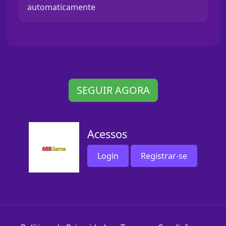
automaticamente
SEGUIR AGORA
Acessos
Login
Registrar-se