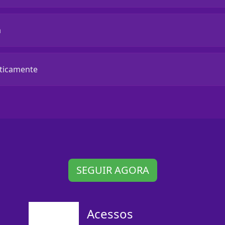
a
aticamente
SEGUIR AGORA
Acessos