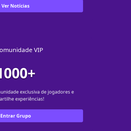
Ver Notícias
Comunidade VIP
1000+
unidade exclusiva de jogadores e
rtilhe experiências!
Entrar Grupo