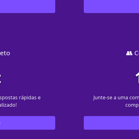
reto
👥 
t
espostas rápidas e
Junte-se a uma com
lizado!
compa
e