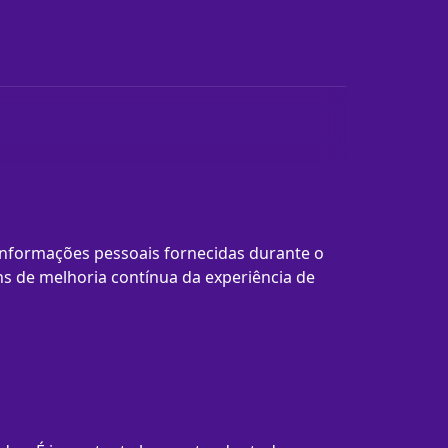
informações pessoais fornecidas durante o
ns de melhoria contínua da experiência de