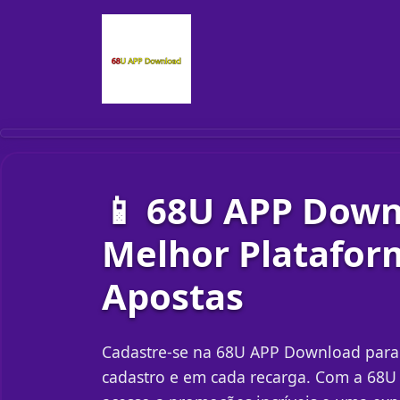
📱 68U APP Down
Melhor Platafor
Apostas
Cadastre-se na 68U APP Download para
cadastro e em cada recarga. Com a 68