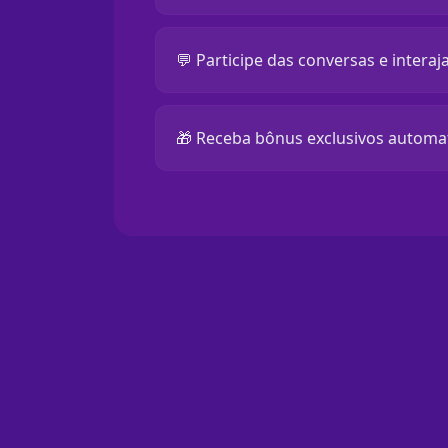
💬 Participe das conversas e interaj
🎁 Receba bônus exclusivos autom