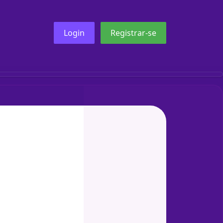
Login
Registrar-se