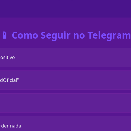
📱 Como Seguir no Telegram
ositivo
Oficial"
erder nada