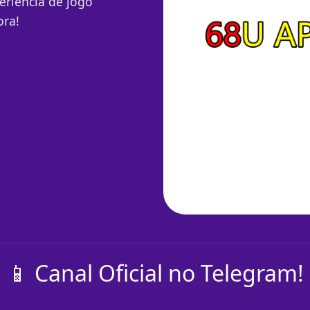
eriência de jogo
ora!
📱 Canal Oficial no Telegram!