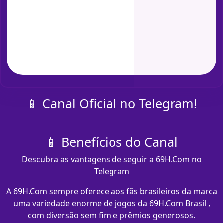
📱 Canal Oficial no Telegram!
📱 Benefícios do Canal
Descubra as vantagens de seguir a 69H.Com no
Telegram
A 69H.Com sempre oferece aos fãs brasileiros da marca
uma variedade enorme de jogos da 69H.Com Brasil ,
com diversão sem fim e prêmios generosos.