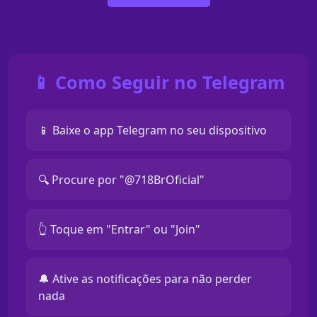
📱 Como Seguir no Telegram
📱 Baixe o app Telegram no seu dispositivo
🔍 Procure por "@718BrOficial"
👆 Toque em "Entrar" ou "Join"
🔔 Ative as notificações para não perder
nada