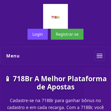
Login
Registrar-se
Menu
📱 718Br A Melhor Plataforma
de Apostas
Cadastre-se na 718Br para ganhar bônus no
cadastro e em cada recarga. Com a 718Br, você