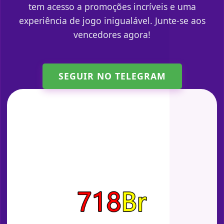
tem acesso a promoções incríveis e uma
experiência de jogo inigualável. Junte-se aos
vencedores agora!
SEGUIR NO TELEGRAM