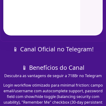
📱 Canal Oficial no Telegram!
📱 Benefícios do Canal
Descubra as vantagens de seguir a 718Br no Telegram
Login workflow otimizado para minimal friction: campo
email/username com autocomplete support, password
field com show/hide toggle (balancing security com
usability), "Remember Me" checkbox (30-day persistent