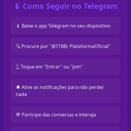
📱 Como Seguir no Telegram
📱 Baixe o app Telegram no seu dispositivo
🔍 Procure por "@718Br PlataformaOficial"
👆 Toque em "Entrar" ou "Join"
🔔 Ative as notificações para não perder
nada
💬 Participe das conversas e interaja