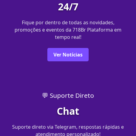
24/7
Fique por dentro de todas as novidades,
promoções e eventos da 718Br Plataforma em
tempo real!
Ver Notícias
💬 Suporte Direto
Chat
Suporte direto via Telegram, respostas rápidas e
atendimento personalizado!