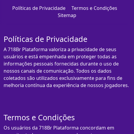
Políticas de Privacidade
Termos e Condições
Sitemap
Políticas de Privacidade
A 718Br Plataforma valoriza a privacidade de seus
usuários e está empenhada em proteger todas as
informações pessoais fornecidas durante o uso de
nossos canais de comunicação. Todos os dados
coletados são utilizados exclusivamente para fins de
melhoria contínua da experiência de nossos jogadores.
Termos e Condições
Os usuários da 718Br Plataforma concordam em