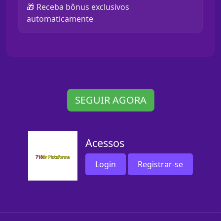
🎁 Receba bônus exclusivos
automaticamente
SEGUIR AGORA
Acessos
Login
Registrar-se