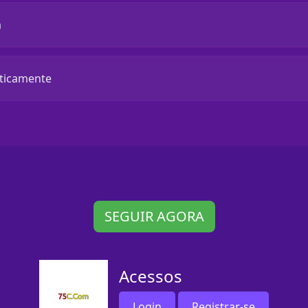
a
aticamente
SEGUIR AGORA
Acessos
Login
Registrar-se