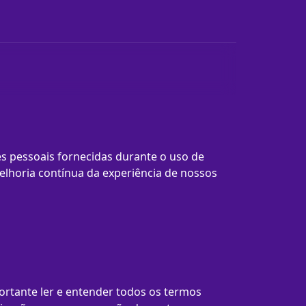
s pessoais fornecidas durante o uso de
elhoria contínua da experiência de nossos
rtante ler e entender todos os termos