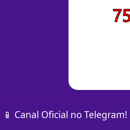
📱 Canal Oficial no Telegram!