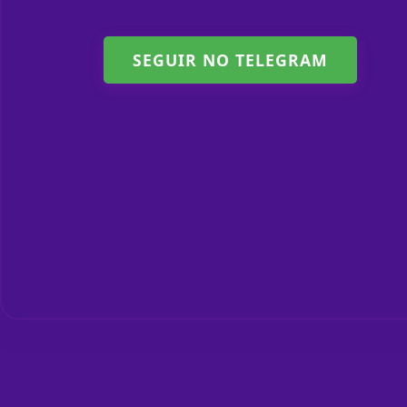
SEGUIR NO TELEGRAM