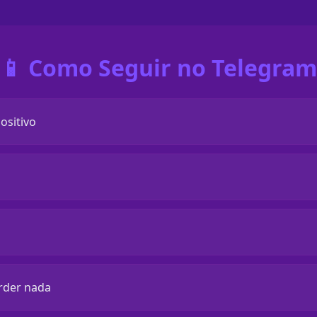
📱 Como Seguir no Telegram
ositivo
erder nada