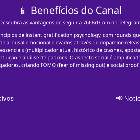
📱 Benefícios do Canal
Descubra as vantagens de seguir a 766Brl.Com no Telegra
incípios de instant gratification psychology, com rounds q
de arousal emocional elevados através de dopamine relea
ssenciais (multiplicador atual, histórico de crashes, apost
ntuição e análise de padrões. O aspecto social é amplifica
jogadores, criando FOMO (fear of missing out) e social pr
sivos
📢 Notí