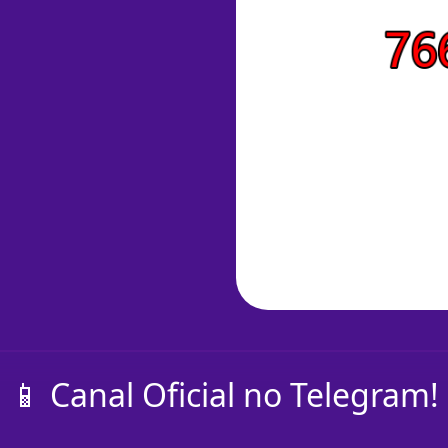
📱 Canal Oficial no Telegram!