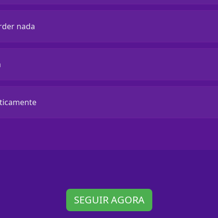
erder nada
a
aticamente
SEGUIR AGORA