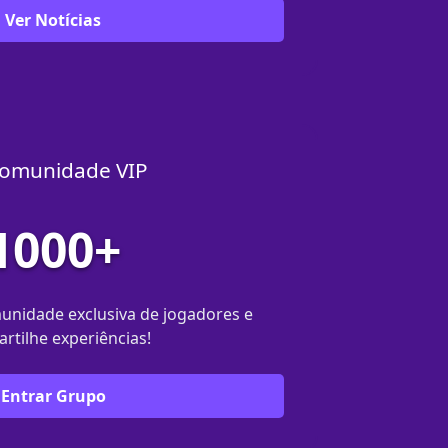
Ver Notícias
Comunidade VIP
1000+
unidade exclusiva de jogadores e
rtilhe experiências!
Entrar Grupo