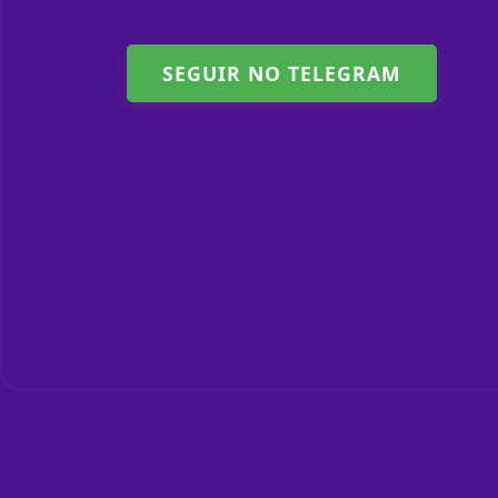
SEGUIR NO TELEGRAM