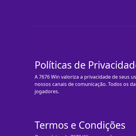
Políticas de Privacida
A 7676 Win valoriza a privacidade de seus 
nossos canais de comunicação. Todos os dad
jogadores.
Termos e Condições