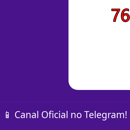
📱 Canal Oficial no Telegram!