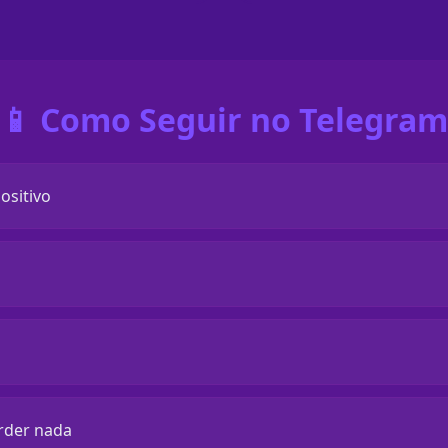
📱 Como Seguir no Telegram
ositivo
erder nada