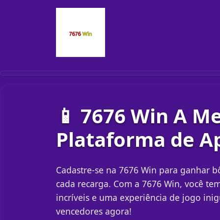
📱 7676 Win A M
Plataforma de A
Cadastre-se na 7676 Win para ganhar b
cada recarga. Com a 7676 Win, você te
incríveis e uma experiência de jogo inig
vencedores agora!