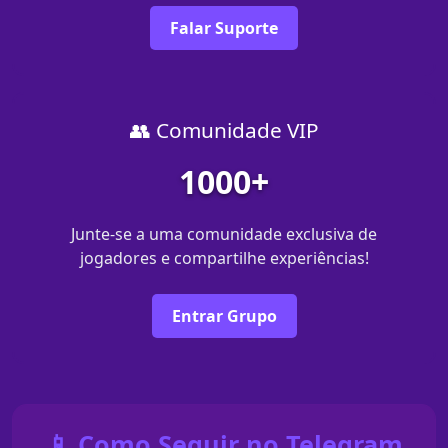
Falar Suporte
👥 Comunidade VIP
1000+
Junte-se a uma comunidade exclusiva de
jogadores e compartilhe experiências!
Entrar Grupo
📱 Como Seguir no Telegram