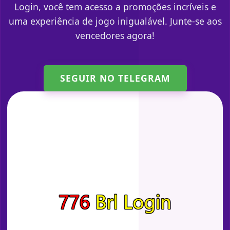
Login, você tem acesso a promoções incríveis e
uma experiência de jogo inigualável. Junte-se aos
vencedores agora!
SEGUIR NO TELEGRAM