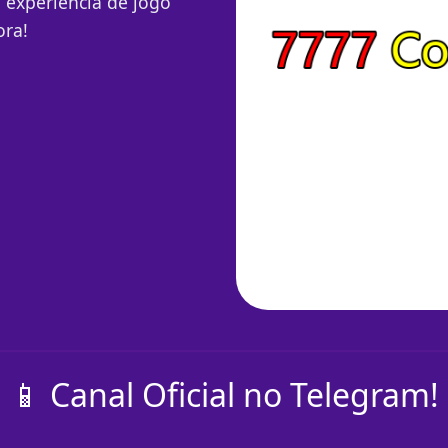
 experiência de jogo
ora!
📱 Canal Oficial no Telegram!