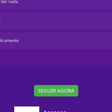
erder nada
a
aticamente
SEGUIR AGORA