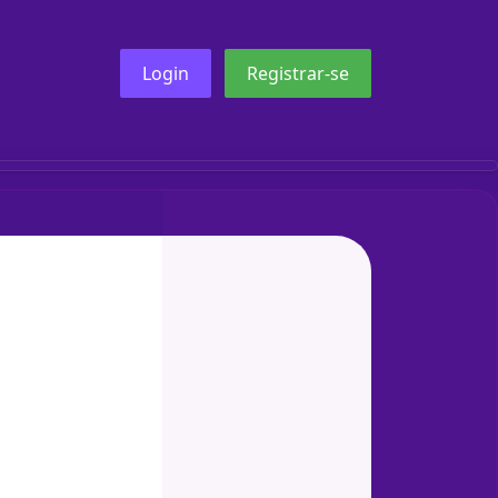
Login
Registrar-se