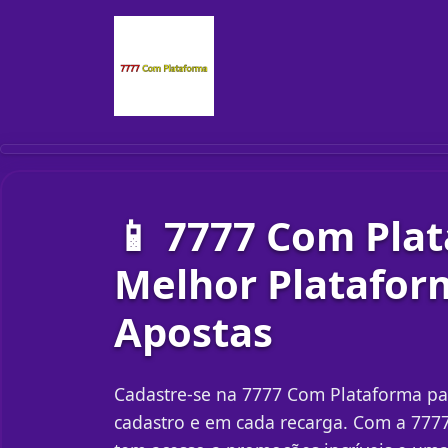
📱 7777 Com Pla
Melhor Platafor
Apostas
Cadastre-se na 7777 Com Plataforma p
cadastro e em cada recarga. Com a 777