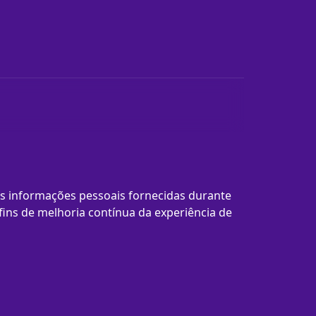
as informações pessoais fornecidas durante
fins de melhoria contínua da experiência de