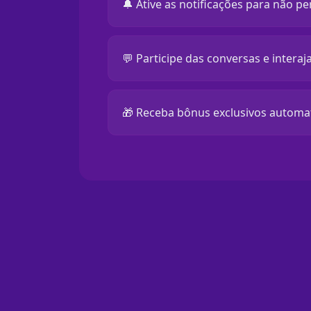
🔔 Ative as notificações para não p
💬 Participe das conversas e interaj
🎁 Receba bônus exclusivos autom