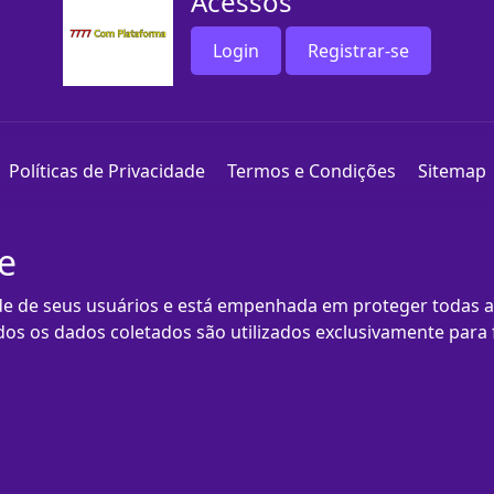
Acessos
Login
Registrar-se
Políticas de Privacidade
Termos e Condições
Sitemap
de
ade de seus usuários e está empenhada em proteger todas 
os os dados coletados são utilizados exclusivamente para 