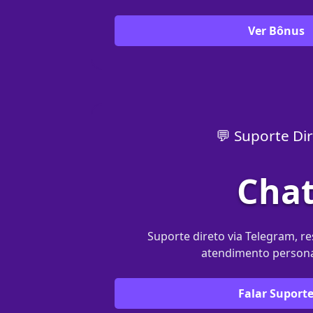
Ver Bônus
💬 Suporte Di
Cha
Suporte direto via Telegram, r
atendimento persona
Falar Suport