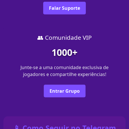
Falar Suporte
👥 Comunidade VIP
1000+
Junte-se a uma comunidade exclusiva de
jogadores e compartilhe experiências!
Entrar Grupo
📱 Como Seguir no Telegram