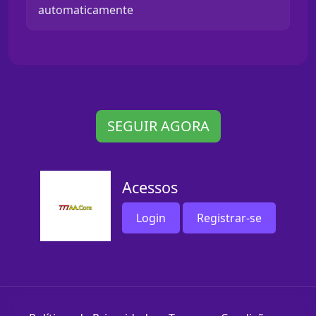
automaticamente
SEGUIR AGORA
Acessos
Login
Registrar-se