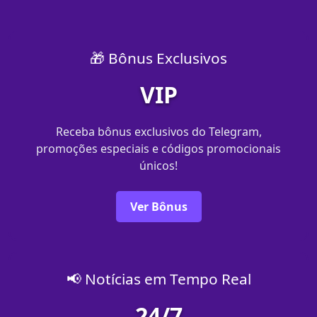
🎁 Bônus Exclusivos
VIP
Receba bônus exclusivos do Telegram,
promoções especiais e códigos promocionais
únicos!
Ver Bônus
📢 Notícias em Tempo Real
24/7