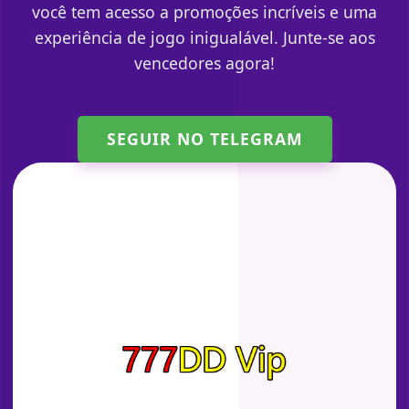
você tem acesso a promoções incríveis e uma
experiência de jogo inigualável. Junte-se aos
vencedores agora!
SEGUIR NO TELEGRAM