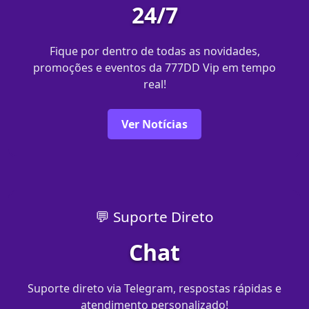
24/7
Fique por dentro de todas as novidades,
promoções e eventos da 777DD Vip em tempo
real!
Ver Notícias
💬 Suporte Direto
Chat
Suporte direto via Telegram, respostas rápidas e
atendimento personalizado!