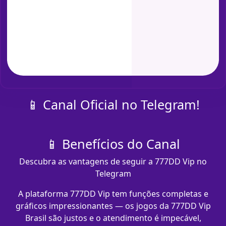
📱 Canal Oficial no Telegram!
📱 Benefícios do Canal
Descubra as vantagens de seguir a 777DD Vip no
Telegram
A plataforma 777DD Vip tem funções completas e
gráficos impressionantes — os jogos da 777DD Vip
Brasil são justos e o atendimento é impecável,